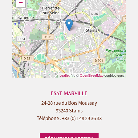
−
Leaflet
, \r\n©
OpenStreetMap
contributeurs
ESAT MARVILLE
24-28 rue du Bois Moussay
93240 Stains
Téléphone : +33 (0)1 48 29 36 33